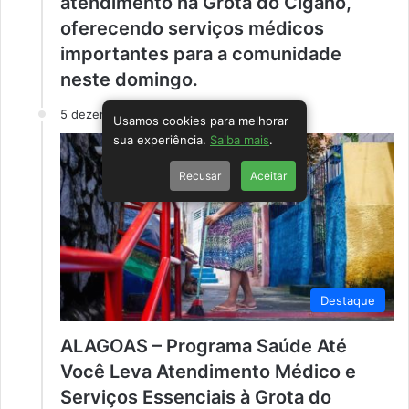
atendimento na Grota do Cigano,
oferecendo serviços médicos
importantes para a comunidade
neste domingo.
5 dezembro
Usamos cookies para melhorar
sua experiência.
Saiba mais
.
Recusar
Aceitar
Destaque
ALAGOAS – Programa Saúde Até
Você Leva Atendimento Médico e
Serviços Essenciais à Grota do