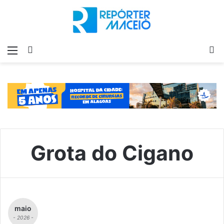
Menu
Switch
P
skin
p
Grota do Cigano
maio
- 2026 -