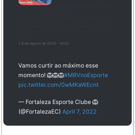
estudo revela potencial dos
peixes na coleta de dados para prever a
intensidade de furacões na costa leste dos
EUA.
8 de agosto de 2026 - 16:32.
Vamos curtir ao máximo esse
momento! 🦁🦁🦁
#MRVnoEsporte
pic.twitter.com/0wMKaWEcnt
— Fortaleza Esporte Clube 🦁
(@FortalezaEC)
April 7, 2022