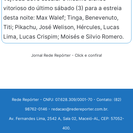
vitorioso do último sábado (3) para a estreia
desta noite: Max Walef; Tinga, Benevenuto,
Titi; Pikachu, José Welison, Hércules, Lucas
Lima, Lucas Crispim; Moisés e Silvio Romero.
Jornal Rede Repórter - Click e confira!
Rede Repórter - CNPJ: 07.628.309/0001-70 - Contato: (82)
98762-0146 - redacao@redereporter.com.br.
Av. Fernandes Lima, 2542 A, Sala 02, Maceió-AL, CEP: 57052-
400.