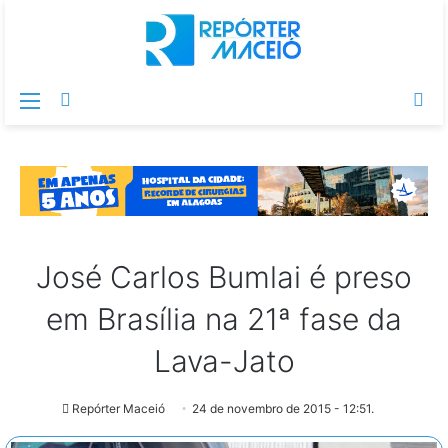
Menu
Switch
Pr
skin
po
José Carlos Bumlai é preso
em Brasília na 21ª fase da
Lava-Jato
Repórter Maceió
24 de novembro de 2015 - 12:51.