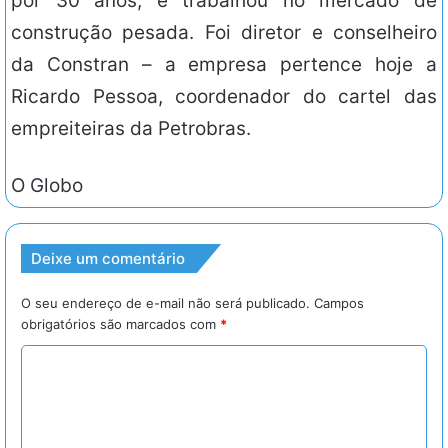
por 30 anos, e trabalhou no mercado de
construção pesada. Foi diretor e conselheiro
da Constran – a empresa pertence hoje a
Ricardo Pessoa, coordenador do cartel das
empreiteiras da Petrobras.
O Globo
Deixe um comentário
O seu endereço de e-mail não será publicado.
Campos
obrigatórios são marcados com
*
C
o
m