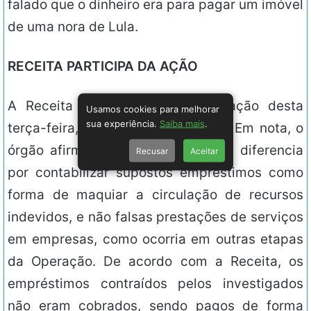
falado que o dinheiro era para pagar um imóvel
de uma nora de Lula.
RECEITA PARTICIPA DA AÇÃO
A Receita Federal participa da ação desta
Usamos cookies para melhorar
sua experiência.
Saiba mais
.
terça-feira, em parceria com a PF. Em nota, o
órgão afirmou que a atual fase se diferencia
Recusar
Aceitar
por contabilizar supostos empréstimos como
forma de maquiar a circulação de recursos
indevidos, e não falsas prestações de serviços
em empresas, como ocorria em outras etapas
da Operação. De acordo com a Receita, os
empréstimos contraídos pelos investigados
não eram cobrados, sendo pagos de forma