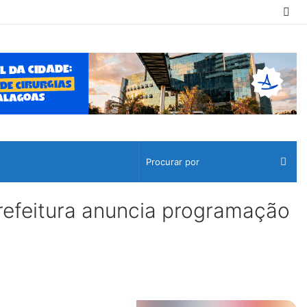
Swi
ski
Pro
por
feitura anuncia programação