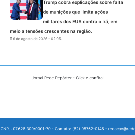
Trump cobra explicações sobre falta
de munições que limita ações
militares dos EUA contra o Irã, em
meio a tensões crescentes na região.
6 de agosto de 2026 - 02:05.
Jornal Rede Repórter - Click e confira!
 CNPJ: 07.628.309/0001-70 - Contato: (82) 98762-0146 - redacao@rede