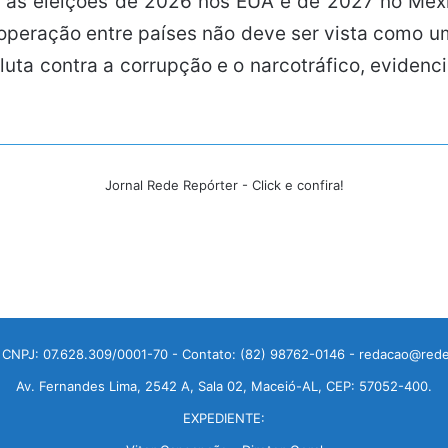
ar as eleições de 2026 nos EUA e de 2027 no Mé
operação entre países não deve ser vista como u
ta contra a corrupção e o narcotráfico, evidenci
Jornal Rede Repórter - Click e confira!
 CNPJ: 07.628.309/0001-70 - Contato: (82) 98762-0146 - redacao@rede
Av. Fernandes Lima, 2542 A, Sala 02, Maceió-AL, CEP: 57052-400.
EXPEDIENTE: