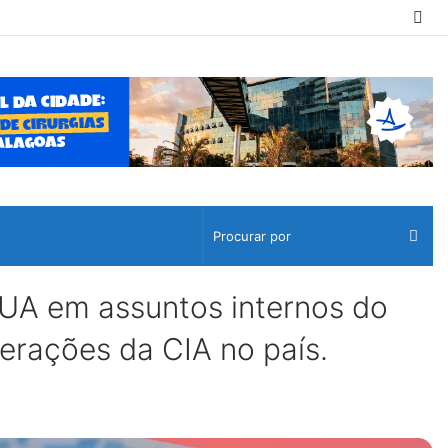
Sw
ski
Pro
por
UA em assuntos internos do
erações da CIA no país.