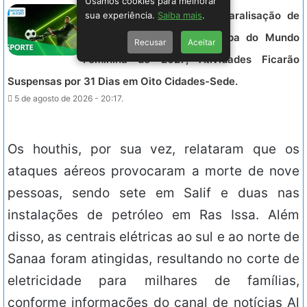
Usamos cookies para melhorar
ESPORTE – CBF Anuncia Paralisação de
sua experiência.
Saiba mais
.
Competições durante a Copa do Mundo
Recusar
Aceitar
Feminina de 2027; Atividades Ficarão
Suspensas por 31 Dias em Oito Cidades-Sede.
5 de agosto de 2026 - 20:17.
Os houthis, por sua vez, relataram que os
ataques aéreos provocaram a morte de nove
pessoas, sendo sete em Salif e duas nas
instalações de petróleo em Ras Issa. Além
disso, as centrais elétricas ao sul e ao norte de
Sanaa foram atingidas, resultando no corte de
eletricidade para milhares de famílias,
conforme informações do canal de notícias Al