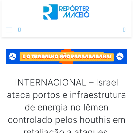
Menu
Switch
Pr
skin
po
INTERNACIONAL – Israel
ataca portos e infraestrutura
de energia no Iêmen
controlado pelos houthis em
retaliação a ataques,