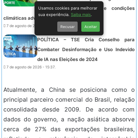
Usamos cookies para melhorar
devido a fortes ventos e condições
sua experiência.
Saiba mais
.
climáticas adversas no Rio de Janeiro.
7 de agosto de 2026 - 16:02.
Recusar
Aceitar
POLÍTICA – TSE Cria Conselho para
Combater Desinformação e Uso Indevido
de IA nas Eleições de 2024
7 de agosto de 2026 - 15:37.
Atualmente, a China se posiciona como o
principal parceiro comercial do Brasil, relação
consolidada desde 2009. De acordo com
dados do governo, a nação asiática absorve
cerca de 27% das exportações brasileiras,