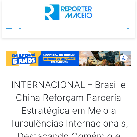
Menu
Switch
Pr
skin
po
INTERNACIONAL – Brasil e
China Reforçam Parceria
Estratégica em Meio a
Turbulências Internacionais,
Destacando Comércio e