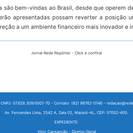
a são bem-vindas ao Brasil, desde que operem de
erão apresentadas possam reverter a posição un
direção a um ambiente financeiro mais inovador e 
Jornal Rede Repórter - Click e confira!
 CNPJ: 07.628.309/0001-70 - Contato: (82) 98762-0146 - redacao@rede
Av. Fernandes Lima, 2542 A, Sala 02, Maceió-AL, CEP: 57052-400.
EXPEDIENTE:
Vitor Cansanção - Diretor-Geral