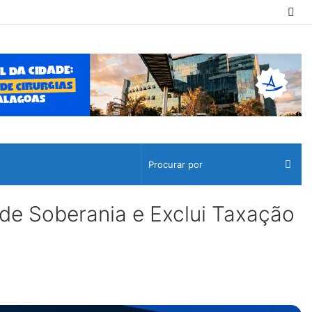
Sw
ski
Pro
por
e Soberania e Exclui Taxação