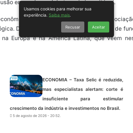
clusão em qualquer debate seria inaceitável.
Usamos cookies para melhorar sua
experiência.
Saiba mais
.
conômica e não está em pauta para negociação”
Recusar
Aceitar
gica. De acordo com o ministro, o modelo de funci
 na Europa e na América Latina, que veem nes
ECONOMIA – Taxa Selic é reduzida,
mas especialistas alertam: corte é
insuficiente para estimular
crescimento da indústria e investimentos no Brasil.
5 de agosto de 2026 - 20:52.