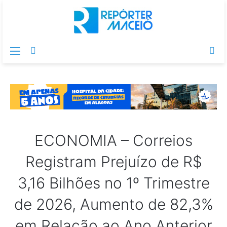
Menu
Switch
Pr
skin
po
ECONOMIA – Correios
Registram Prejuízo de R$
3,16 Bilhões no 1º Trimestre
de 2026, Aumento de 82,3%
em Relação ao Ano Anterior