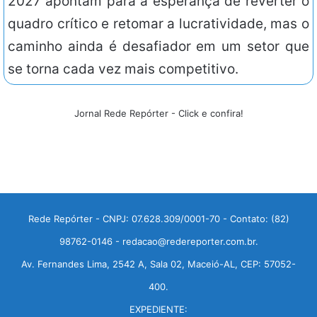
2027 apontam para a esperança de reverter o
quadro crítico e retomar a lucratividade, mas o
caminho ainda é desafiador em um setor que
se torna cada vez mais competitivo.
Jornal Rede Repórter - Click e confira!
Rede Repórter - CNPJ: 07.628.309/0001-70 - Contato: (82)
98762-0146 - redacao@redereporter.com.br.
Av. Fernandes Lima, 2542 A, Sala 02, Maceió-AL, CEP: 57052-
400.
EXPEDIENTE: