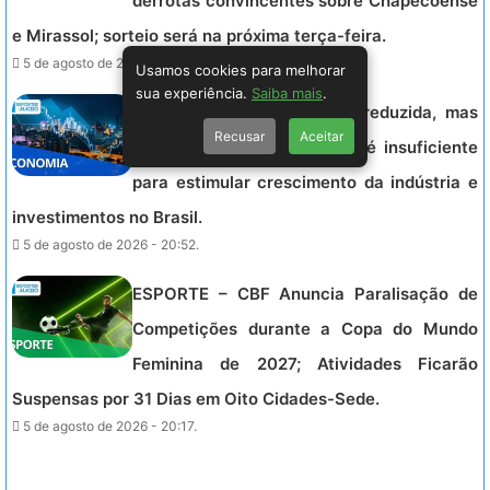
derrotas convincentes sobre Chapecoense
e Mirassol; sorteio será na próxima terça-feira.
5 de agosto de 2026 - 21:54.
Usamos cookies para melhorar
sua experiência.
Saiba mais
.
ECONOMIA – Taxa Selic é reduzida, mas
Recusar
Aceitar
especialistas alertam: corte é insuficiente
para estimular crescimento da indústria e
investimentos no Brasil.
5 de agosto de 2026 - 20:52.
ESPORTE – CBF Anuncia Paralisação de
Competições durante a Copa do Mundo
Feminina de 2027; Atividades Ficarão
Suspensas por 31 Dias em Oito Cidades-Sede.
5 de agosto de 2026 - 20:17.