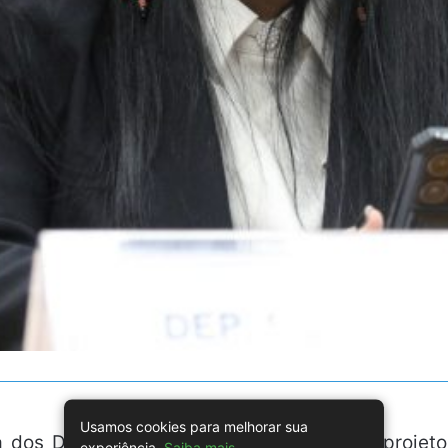
Usamos cookies para melhorar sua
dos Deputados aprovou um importante projeto 
experiência.
Saiba mais
.