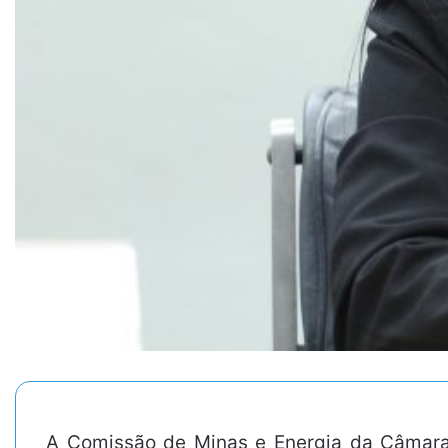
A Comissão de Minas e Energia da Câmara 