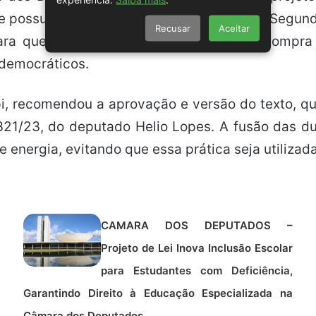
ue possuem débitos vencidos com o Brasil. Segund
Recusar
Aceitar
ara que o país possa realizar qualquer compra
 democráticos.
ãpi, recomendou a aprovação e versão do texto, q
321/23, do deputado Helio Lopes. A fusão das d
 energia, evitando que essa prática seja utilizada 
CAMARA DOS DEPUTADOS –
Projeto de Lei Inova Inclusão Escolar
para Estudantes com Deficiência,
Garantindo Direito à Educação Especializada na
Câmara dos Deputados