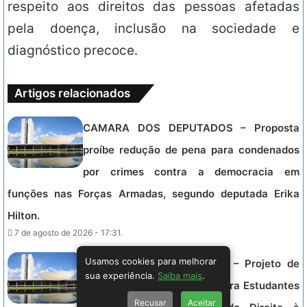
respeito aos direitos das pessoas afetadas
pela doença, inclusão na sociedade e
diagnóstico precoce.
Artigos relacionados
CAMARA DOS DEPUTADOS – Proposta
proíbe redução de pena para condenados
por crimes contra a democracia em
funções nas Forças Armadas, segundo deputada Erika
Hilton.
7 de agosto de 2026 - 17:31.
Usamos cookies para melhorar
CAMARA DOS DEPUTADOS – Projeto de
sua experiência.
Saiba mais
.
Lei Inova Inclusão Escolar para Estudantes
Recusar
Aceitar