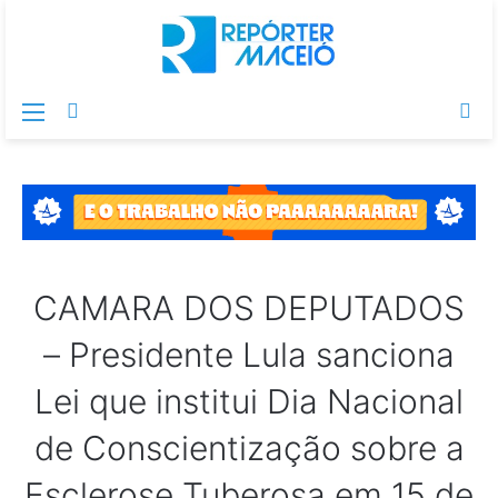
Menu
Switch
Pr
skin
po
CAMARA DOS DEPUTADOS
– Presidente Lula sanciona
Lei que institui Dia Nacional
de Conscientização sobre a
Esclerose Tuberosa em 15 de