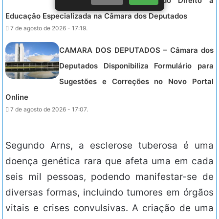
com Deficiência, Garantindo Direito à
Educação Especializada na Câmara dos Deputados
7 de agosto de 2026 - 17:19.
CAMARA DOS DEPUTADOS – Câmara dos
Deputados Disponibiliza Formulário para
Sugestões e Correções no Novo Portal
Online
7 de agosto de 2026 - 17:07.
Segundo Arns, a esclerose tuberosa é uma
doença genética rara que afeta uma em cada
seis mil pessoas, podendo manifestar-se de
diversas formas, incluindo tumores em órgãos
vitais e crises convulsivas. A criação de uma