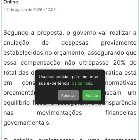
Online
7 de agosto de 2026 - 17:07.
Segundo a proposta, o governo vai realizar a
anulação de despesas previamente
estabelecidas no orçamento, assegurando que
essa compensação não ultrapasse 20% do
total das dotações originais. Essa prática está
Usamos cookies para melhorar
em consonância com as normativas
sua experiência.
Saiba mais
.
orçamentárias vigentes, que buscam um
Recusar
Aceitar
equilíbrio fiscal e asseguram a transparência
nas movimentações financeiras
governamentais.