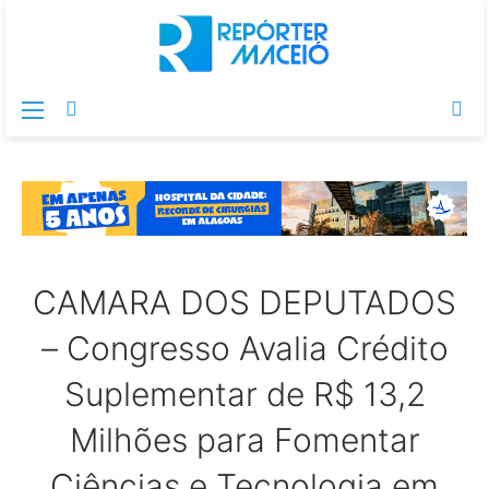
Menu
Switch
Pr
skin
po
CAMARA DOS DEPUTADOS
– Congresso Avalia Crédito
Suplementar de R$ 13,2
Milhões para Fomentar
Ciências e Tecnologia em