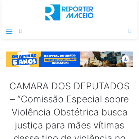
Menu
Switch
Pr
skin
po
CAMARA DOS DEPUTADOS
– “Comissão Especial sobre
Violência Obstétrica busca
justiça para mães vítimas
desse tipo de violência no