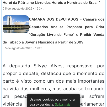
Herói da Pátria no Livro dos Heróis e Heroínas do Brasil”
5 de agosto de 2026 - 19:34.
CAMARA DOS DEPUTADOS – Câmara dos
Deputados Analisa Proposta para Criar
“Geração Livre de Fumo” e Proibir Venda
de Tabaco a Jovens Nascidos a Partir de 2009
5 de agosto de 2026 - 19:23.
A deputada Silvye Alves, responsável por
propor o debate, destacou que o momento do
parto é visto como um dos mais importantes
na vida das mulheres, mas acaba se tornando
um pesadelo para aquelas que sofrem
Usamos cookies para melhorar
violência e negligência. A parlamentar
sua experiência.
Saiba mais
.