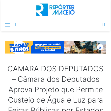
Menu
Switch
Pr
skin
po
CAMARA DOS DEPUTADOS
– Câmara dos Deputados
Aprova Projeto que Permite
Custeio de Água e Luz para
Feiras Públicas por Estados