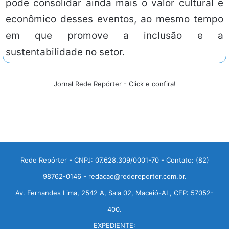
pode consolidar ainda mais o valor cultural e
econômico desses eventos, ao mesmo tempo
em que promove a inclusão e a
sustentabilidade no setor.
Jornal Rede Repórter - Click e confira!
Rede Repórter - CNPJ: 07.628.309/0001-70 - Contato: (82)
98762-0146 - redacao@redereporter.com.br.
Av. Fernandes Lima, 2542 A, Sala 02, Maceió-AL, CEP: 57052-
400.
EXPEDIENTE: