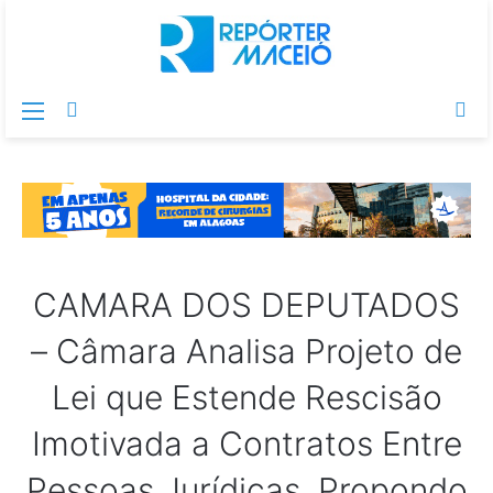
Menu
Switch
Pr
skin
po
CAMARA DOS DEPUTADOS
– Câmara Analisa Projeto de
Lei que Estende Rescisão
Imotivada a Contratos Entre
Pessoas Jurídicas, Propondo