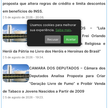
proposta que altera regras de crédito e limita descontos
em benefícios do INSS.
5 de agosto de 2026 - 20:06.
Usamos cookies para melhorar
CAMARA DOS DEPUTADOS – “Lula
sua experiência.
Saiba mais
.
Sanciona Lei que Inscreve Frei Orlando
Recusar
Aceitar
como Patrão de Assistência Religiosa e
Herói da Pátria no Livro dos Heróis e Heroínas do Brasil”
5 de agosto de 2026 - 19:34.
CAMARA DOS DEPUTADOS – Câmara dos
Deputados Analisa Proposta para Criar
“Geração Livre de Fumo” e Proibir Venda
de Tabaco a Jovens Nascidos a Partir de 2009
5 de agosto de 2026 - 19:23.