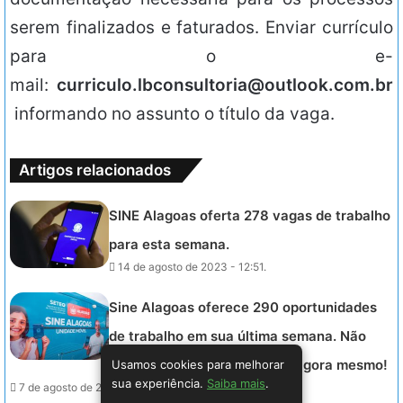
serem finalizados e faturados. Enviar currículo
para o e-
mail:
curriculo.lbconsultoria@outlook.com.br
informando no assunto o título da vaga.
Artigos relacionados
SINE Alagoas oferta 278 vagas de trabalho
para esta semana.
14 de agosto de 2023 - 12:51.
Sine Alagoas oferece 290 oportunidades
de trabalho em sua última semana. Não
perca tempo e se candidate agora mesmo!
Usamos cookies para melhorar
sua experiência.
Saiba mais
.
7 de agosto de 2023 - 16:41.