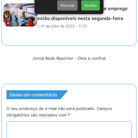
Recusar
Aceitar
SINE ALAGOAS – 280 vagas de emprego
estão disponíveis nesta segunda-feira
31 de julho de 2023 - 11:27.
Jornal Rede Repórter - Click e confira!
Deixe um comentário
O seu endereço de e-mail não será publicado.
Campos
obrigatórios são marcados com
*
C
o