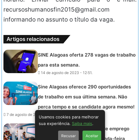
recursoshumanosfin2015@gmail.com
informando no assunto o título da vaga.
Artigos relacionados
SINE Alagoas oferta 278 vagas de trabalho
para esta semana.
14 de agosto de 2023 - 12:51.
Sine Alagoas oferece 290 oportunidades
de trabalho em sua última semana. Não
perca tempo e se candidate agora mesmo!
7 de agosto de 2023 - 16:41.
Usamos cookies para melhorar
sua experiência.
Saiba mais
.
SINE ALAGOAS – 280 vagas de emprego
Recusar
Aceitar
estão disponíveis nesta segunda-feira