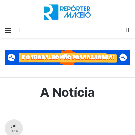
Menu
Switch
P
skin
p
A Notícia
jul
- 2026 -