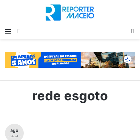
Menu
Switch
P
skin
p
rede esgoto
ago
- 2024 -