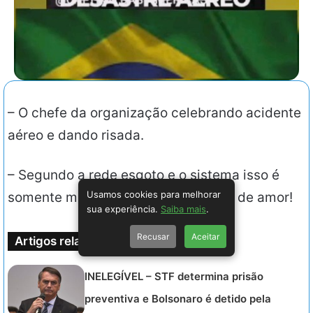
– O chefe da organização celebrando acidente
aéreo e dando risada.
– Segundo a rede esgoto e o sistema isso é
Usamos cookies para melhorar
somente mais uma expressão diária de amor!
sua experiência.
Saiba mais
.
Recusar
Aceitar
Artigos relacionados
INELEGÍVEL – STF determina prisão
preventiva e Bolsonaro é detido pela