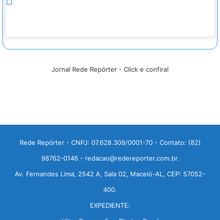
Jornal Rede Repórter - Click e confira!
Rede Repórter - CNPJ: 07.628.309/0001-70 - Contato: (82)
98762-0146 - redacao@redereporter.com.br.
Av. Fernandes Lima, 2542 A, Sala 02, Maceió-AL, CEP: 57052-
400.
EXPEDIENTE: