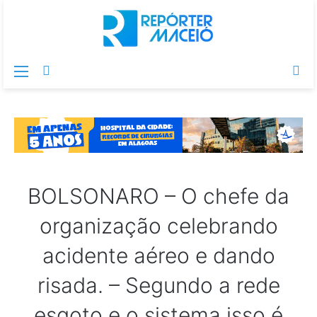
Menu
Switch
Pr
skin
po
BOLSONARO – O chefe da
organização celebrando
acidente aéreo e dando
risada. – Segundo a rede
esgoto e o sistema isso é