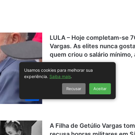
LULA – Hoje completam-se 70
Vargas. As elites nunca gosta
quem criou o salário mínimo
Usamos cookies para melhorar sua
experiência.
Saiba mais
.
Recusar
Aceitar
Lula
A Filha de Getúlio Vargas to
recusa honras militares em Sã