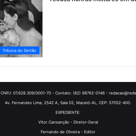
Tribuna do Sertão
 CNPJ: 07.628.309/0001-70 - Contato: (82) 98762-0146 - redacao@rede
Av. Fernandes Lima, 2542 A, Sala 02, Maceió-AL, CEP: 57052-400.
EXPEDIENTE:
Vitor Cansanção - Diretor-Geral
Fernando de Oliveira - Editor