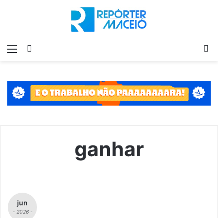
Menu
Switch
P
skin
p
ganhar
jun
- 2026 -