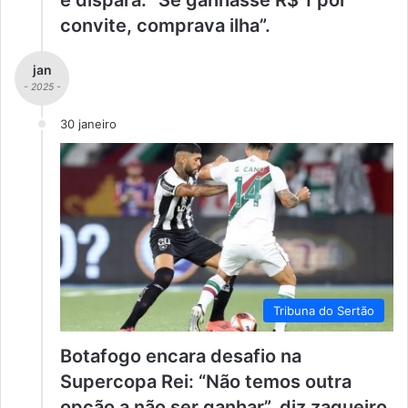
e dispara: “Se ganhasse R$ 1 por
convite, comprava ilha”.
jan
- 2025 -
30 janeiro
Tribuna do Sertão
Botafogo encara desafio na
Supercopa Rei: “Não temos outra
opção a não ser ganhar”, diz zagueiro