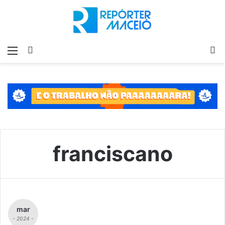
Menu
Switch
P
skin
p
franciscano
mar
- 2024 -