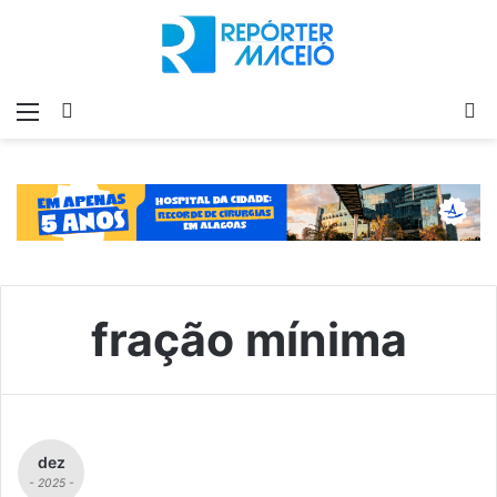
Menu
Switch
P
skin
p
fração mínima
dez
- 2025 -