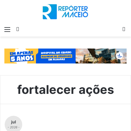
Menu
Switch
P
skin
p
fortalecer ações
jul
- 2026 -