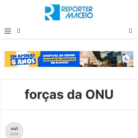
Menu
Switch
P
skin
p
forças da ONU
out
- 2024 -