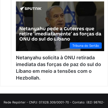
Tribuna do Sertão
Netanyahu solicita à ONU retirada
imediata das forças de paz do sul do
Líbano em meio a tensões com o
Hezbollah.
Rede Repórter - CNPJ: 07.628.309/0001-70 - Contato: (82) 98762-