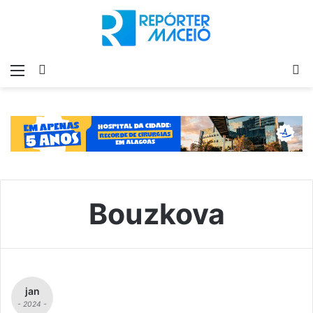
Menu
Switch
P
skin
p
Bouzkova
jan
- 2024 -