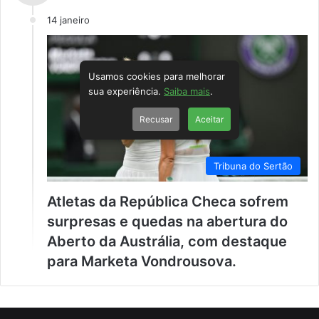
14 janeiro
Usamos cookies para melhorar
sua experiência.
Saiba mais
.
Recusar
Aceitar
Tribuna do Sertão
Atletas da República Checa sofrem
surpresas e quedas na abertura do
Aberto da Austrália, com destaque
para Marketa Vondrousova.