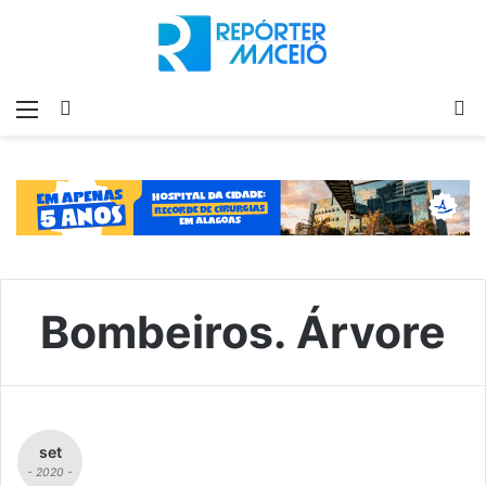
Menu
Switch
P
skin
p
Bombeiros. Árvore
set
- 2020 -