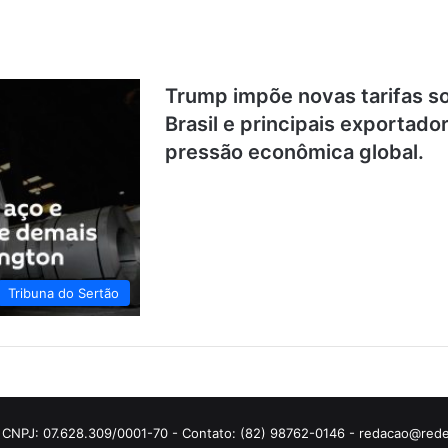
Trump impõe novas tarifas s
Brasil e principais exportad
pressão econômica global.
Tribuna do Sertão
 CNPJ: 07.628.309/0001-70 - Contato: (82) 98762-0146 - redacao@rede