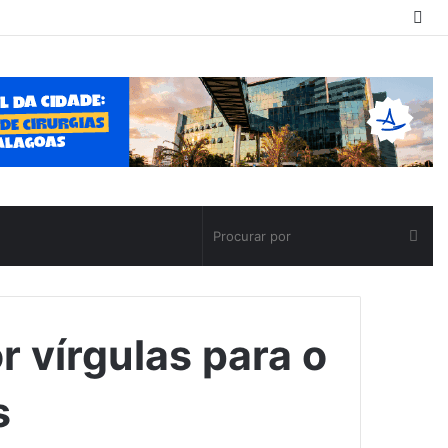
Sw
ski
Pro
por
 vírgulas para o
s