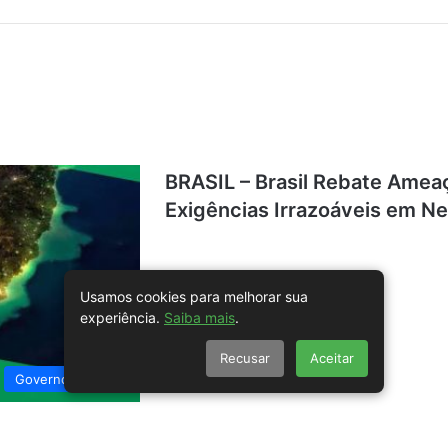
BRASIL – Brasil Rebate Amea
Exigências Irrazoáveis em N
Usamos cookies para melhorar sua
experiência.
Saiba mais
.
Recusar
Aceitar
Governo Federal