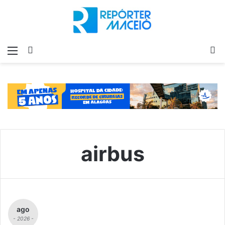
Menu
Switch
P
skin
p
airbus
ago
- 2026 -