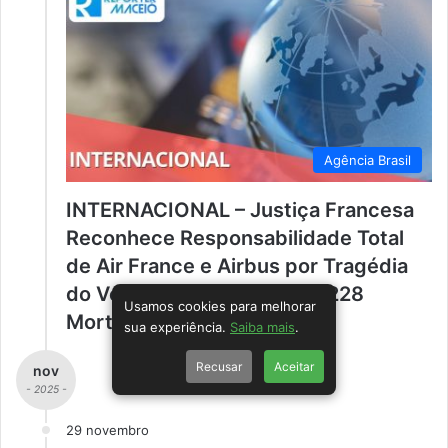
Agência Brasil
INTERNACIONAL – Justiça Francesa
Reconhece Responsabilidade Total
de Air France e Airbus por Tragédia
do Voo AF447, Que Deixou 228
Usamos cookies para melhorar
Mortos em 2009.
sua experiência.
Saiba mais
.
Recusar
Aceitar
nov
- 2025 -
29 novembro