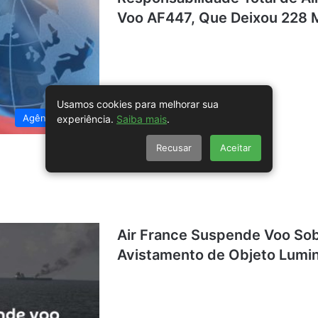
Voo AF447, Que Deixou 228 
Usamos cookies para melhorar sua
Agência Brasil
experiência.
Saiba mais
.
Recusar
Aceitar
Air France Suspende Voo So
Avistamento de Objeto Lumin