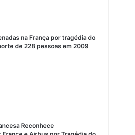
enadas na França por tragédia do
 morte de 228 pessoas em 2009
rancesa Reconhece
r France e Airbus por Tragédia do