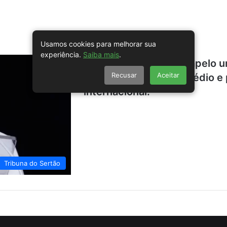
Usamos cookies para melhorar sua
experiência.
Saiba mais
.
Papa Francisco lança apelo u
Recusar
Aceitar
violência no Oriente Médio 
internacional.
Tribuna do Sertão