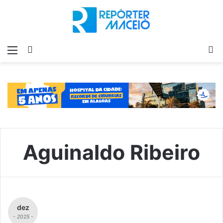
Menu
Switch
P
skin
p
Aguinaldo Ribeiro
dez
- 2025 -