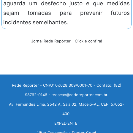
aguarda um desfecho justo e que medidas
sejam tomadas para prevenir futuros
incidentes semelhantes.
Jornal Rede Repórter - Click e confira!
Rede Repórter - CNPJ: 07.628.309/0001-70 - Contato: (82)
98762-0146 - redacao@redereporter.com.br.
Av. Fernandes Lima, 2542 A, Sala 02, Maceió-AL, CEP: 57052-
400.
EXPEDIENTE:
Vitor Cansanção - Diretor-Geral