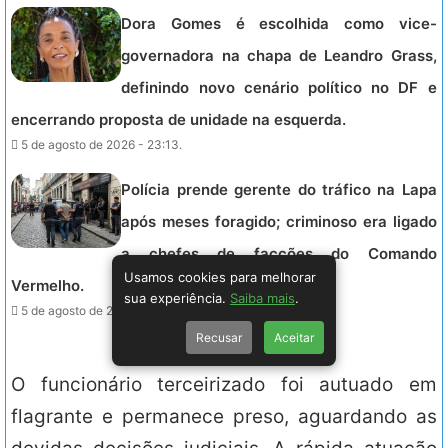
Dora Gomes é escolhida como vice-
governadora na chapa de Leandro Grass,
definindo novo cenário político no DF e
encerrando proposta de unidade na esquerda.
5 de agosto de 2026 - 23:13.
Polícia prende gerente do tráfico na Lapa
após meses foragido; criminoso era ligado
a chefes de facções do Comando
Usamos cookies para melhorar
Vermelho.
sua experiência.
Saiba mais
.
5 de agosto de 2026 - 23:00.
Recusar
Aceitar
O funcionário terceirizado foi autuado em
flagrante e permanece preso, aguardando as