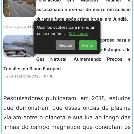
assassinada e ex-marido morre em colisão
durante fuga após crime brutal em Jundiá.
9 de agosto de 2026 - 07:55.
Usamos cookies para melhorar
sua experiência.
Saiba mais
.
Alemanha Arrisca Inverno Rigoroso para a
Recusar
Aceitar
UE ao Ignorar Necessidade de Estoques de
Gás Natural, Aumentando Preços e
Tensões no Bloco Europeu.
9 de agosto de 2026 - 07:10.
Pesquisadores publicaram, em 2018, estudos
que demonstram que essas ondas de plasma
viajam entre o planeta e sua lua ao longo das
linhas do campo magnético que conectam os