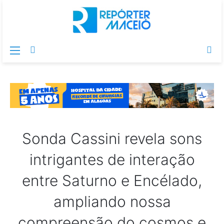
Menu
Switch
Pr
skin
po
Sonda Cassini revela sons
intrigantes de interação
entre Saturno e Encélado,
ampliando nossa
compreensão do cosmos e