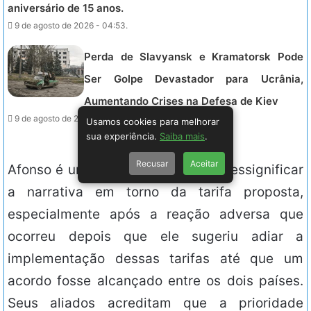
aniversário de 15 anos.
9 de agosto de 2026 - 04:53.
Perda de Slavyansk e Kramatorsk Pode
Ser Golpe Devastador para Ucrânia,
Aumentando Crises na Defesa de Kiev
9 de agosto de 2026 - 04:42.
Usamos cookies para melhorar
sua experiência.
Saiba mais
.
Recusar
Aceitar
Afonso é uma estratégia que visa ressignificar
a narrativa em torno da tarifa proposta,
especialmente após a reação adversa que
ocorreu depois que ele sugeriu adiar a
implementação dessas tarifas até que um
acordo fosse alcançado entre os dois países.
Seus aliados acreditam que a prioridade