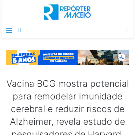
Menu
Switch
Pr
skin
po
Vacina BCG mostra potencial
para remodelar imunidade
cerebral e reduzir riscos de
Alzheimer, revela estudo de
pesquisadores de Harvard.