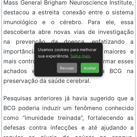
Mass General Brigham Neuroscience Institute,
destacou a estreita conexão entre o sistema
imunológico e o cérebro. Para ele, essa
descoberta abre novas vias de investigação
na prevenção da doença, enfatizando a
Usamos cookies para melhorar
importância de realizar estudos maiores e
sua experiência.
Saiba mais
.
mais controlados que possam confirmar esses
Recusar
Aceitar
achados e explorar o papel da BCG na
preservação da saúde cerebral.
Pesquisas anteriores já havia sugerido que a
BCG poderia induzir um fenômeno conhecido
como “imunidade treinada”, fortalecendo as
defesas contra infecções e até ajudando a