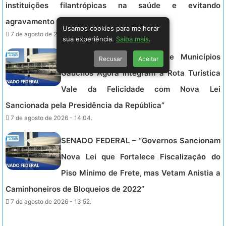
instituições filantrópicas na saúde e evitando
agravamento financeiro.
Usamos cookies para melhorar
7 de agosto de 2026 - 15:44.
sua experiência.
Saiba mais
.
SENADO FEDERAL – “Vinte Municípios
Recusar
Aceitar
Gaúchos Agora Integram a Rota Turística
Vale da Felicidade com Nova Lei
Sancionada pela Presidência da República”
7 de agosto de 2026 - 14:04.
SENADO FEDERAL – “Governos Sancionam
Nova Lei que Fortalece Fiscalização do
Piso Mínimo de Frete, mas Vetam Anistia a
Caminhoneiros de Bloqueios de 2022”
7 de agosto de 2026 - 13:52.