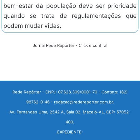
bem-estar da população deve ser prioridade
quando se trata de regulamentações que
podem mudar vidas.
Jornal Rede Repórter - Click e confira!
Rede Repórter - CNPJ: 07.628.309/0001-70 - Contato: (82)
98762-0146 - redacao@redereporter.com.br.
Av. Fernandes Lima, 2542 A, Sala 02, Maceió-AL, CEP: 57052-
400.
EXPEDIENTE: