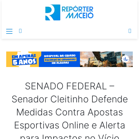
Menu
Switch
Pr
skin
po
SENADO FEDERAL –
Senador Cleitinho Defende
Medidas Contra Apostas
Esportivas Online e Alerta
para Impactos no Vício