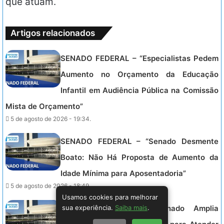
que atuam.
Artigos relacionados
SENADO FEDERAL – “Especialistas Pedem
Aumento no Orçamento da Educação
Infantil em Audiência Pública na Comissão
Mista de Orçamento”
5 de agosto de 2026 - 19:34.
SENADO FEDERAL – “Senado Desmente
Boato: Não Há Proposta de Aumento da
Idade Mínima para Aposentadoria”
5 de agosto de 2026 - 18:49.
Usamos cookies para melhorar
sua experiência.
Saiba mais
.
SENADO FEDERAL – Senado Amplia