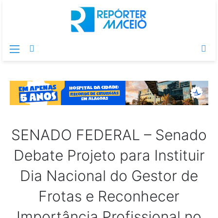
Menu
Switch
Pr
skin
po
SENADO FEDERAL – Senado
Debate Projeto para Instituir
Dia Nacional do Gestor de
Frotas e Reconhecer
Importância Profissional no