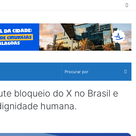
Sw
ski
Pro
por
 bloqueio do X no Brasil e
e dignidade humana.