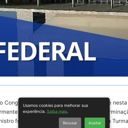
 Congresso Nacional esteve em destaque nesta 
Usamos cookies para melhorar sua
ormente conhecida como Twitter, por determinaç
experiência.
Saiba mais
.
nistro foi confirmada também pela Primeira Turma
Recusar
Aceitar