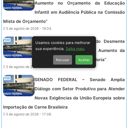
Aumento no Orçamento da Educação
Infantil em Audiência Pública na Comissão
Mista de Orçamento”
5 de agosto de 2026 - 19:34.
SENADO FEDERAL – “Senado Desmente
Usamos cookies para melhorar
sua experiência.
Saiba mais
.
Boato: Não Há Proposta de Aumento da
Idade Mínima para Aposentadoria”
Recusar
Aceitar
5 de agosto de 2026 - 18:49.
SENADO FEDERAL – Senado Amplia
Diálogo com Setor Produtivo para Atender
Novas Exigências da União Europeia sobre
Importação de Carne Brasileira
5 de agosto de 2026 - 17:38.