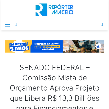
Menu
Switch
Pr
skin
po
SENADO FEDERAL –
Comissão Mista de
Orçamento Aprova Projeto
que Libera R$ 13,3 Bilhões
para Financiamentos e