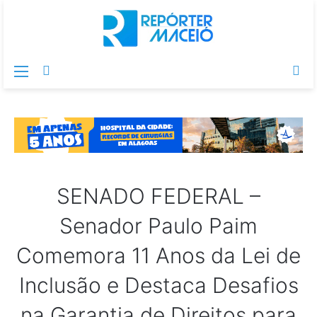
Menu
Switch
Pr
skin
po
SENADO FEDERAL –
Senador Paulo Paim
Comemora 11 Anos da Lei de
Inclusão e Destaca Desafios
na Garantia de Direitos para