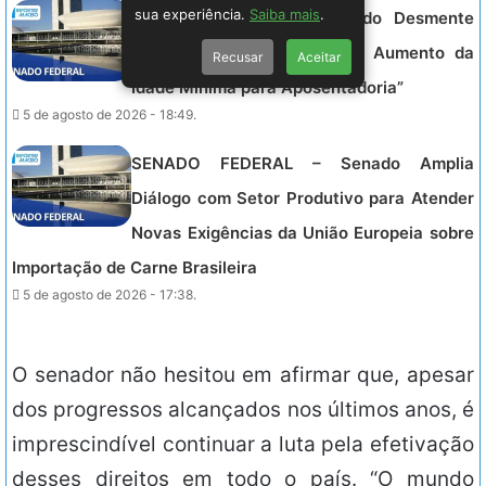
sua experiência.
Saiba mais
.
SENADO FEDERAL – “Senado Desmente
Boato: Não Há Proposta de Aumento da
Recusar
Aceitar
Idade Mínima para Aposentadoria”
5 de agosto de 2026 - 18:49.
SENADO FEDERAL – Senado Amplia
Diálogo com Setor Produtivo para Atender
Novas Exigências da União Europeia sobre
Importação de Carne Brasileira
5 de agosto de 2026 - 17:38.
O senador não hesitou em afirmar que, apesar
dos progressos alcançados nos últimos anos, é
imprescindível continuar a luta pela efetivação
desses direitos em todo o país. “O mundo