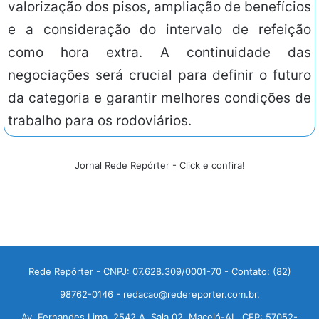
valorização dos pisos, ampliação de benefícios
e a consideração do intervalo de refeição
como hora extra. A continuidade das
negociações será crucial para definir o futuro
da categoria e garantir melhores condições de
trabalho para os rodoviários.
Jornal Rede Repórter - Click e confira!
Rede Repórter - CNPJ: 07.628.309/0001-70 - Contato: (82)
98762-0146 - redacao@redereporter.com.br.
Av. Fernandes Lima, 2542 A, Sala 02, Maceió-AL, CEP: 57052-