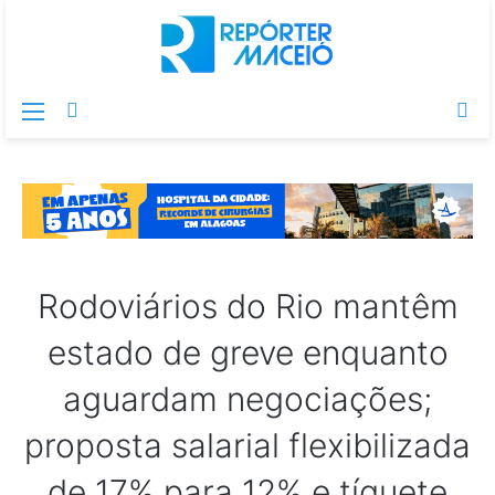
Menu
Switch
Pr
skin
po
Rodoviários do Rio mantêm
estado de greve enquanto
aguardam negociações;
proposta salarial flexibilizada
de 17% para 12% e tíquete