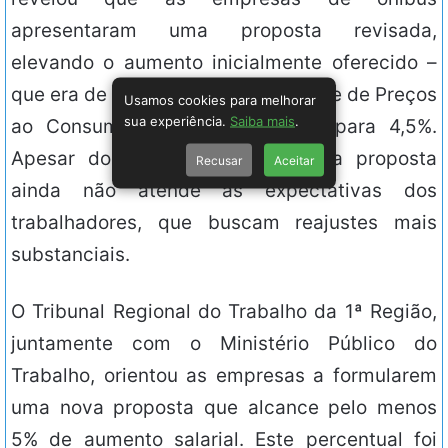
apresentaram uma proposta revisada,
elevando o aumento inicialmente oferecido –
que era de 4,39% referente ao Índice de Preços
Usamos cookies para melhorar
sua experiência.
Saiba mais
.
ao Consumidor Amplo (IPCA) – para 4,5%.
Apesar do pequeno avanço, essa proposta
Recusar
Aceitar
ainda não atende às expectativas dos
trabalhadores, que buscam reajustes mais
substanciais.
O Tribunal Regional do Trabalho da 1ª Região,
juntamente com o Ministério Público do
Trabalho, orientou as empresas a formularem
uma nova proposta que alcance pelo menos
5% de aumento salarial. Este percentual foi