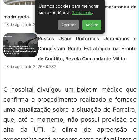
Usamos cookies para melhorar
deixado de lado em votação maratonas da
sua experiência.
Saiba mais
.
madrugada.
8 de agosto de 2026 - 09:32.
Recusar
Aceitar
Russos Usam Uniformes Ucranianos e
Conquistam Ponto Estratégico na Fronte
de Conflito, Revela Comandante Militar
8 de agosto de 2026 - 09:32.
O hospital divulgou um boletim médico que
confirma o procedimento realizado e fornece
uma atualização sobre a situação de Parreira,
que, até o momento, não possui previsão de
alta da UTI. O clima de apreensão e
expectativa está presente entre os familiares e