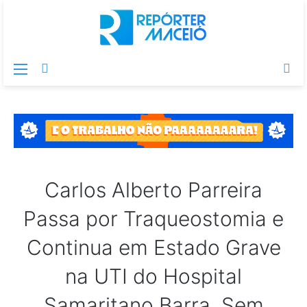
Menu
Switch
Pr
skin
po
Carlos Alberto Parreira
Passa por Traqueostomia e
Continua em Estado Grave
na UTI do Hospital
Samaritano Barra, Sem