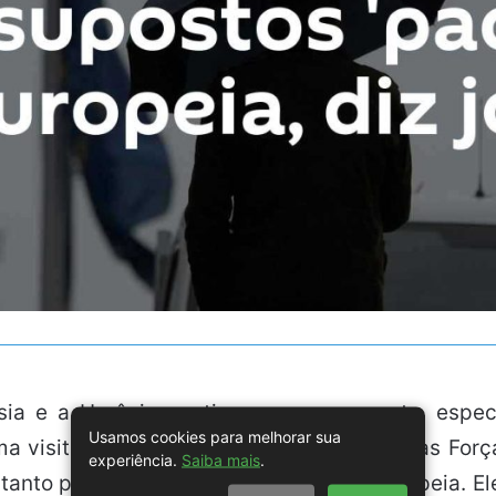
ia e a Ucrânia continua a ser marcante, espe
Usamos cookies para melhorar sua
uma visita a uma das unidades auxiliares das For
experiência.
Saiba mais
.
anto para Kiev quanto para a União Europeia. El