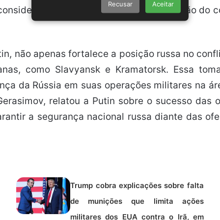
Recusar
Aceitar
 considera um marco crucial para a expansão do c
tin, não apenas fortalece a posição russa no con
anas, como Slavyansk e Kramatorsk. Essa tom
iança da Rússia em suas operações militares na 
erasimov, relatou a Putin sobre o sucesso das o
arantir a segurança nacional russa diante das o
Trump cobra explicações sobre falta
de munições que limita ações
militares dos EUA contra o Irã, em