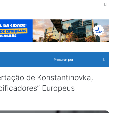
Sw
ski
Pro
por
ertação de Konstantinovka,
ificadores” Europeus