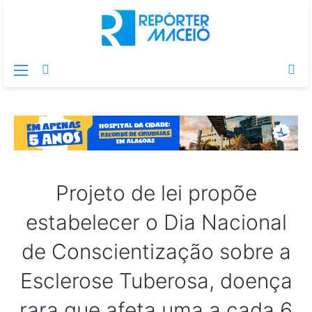
Menu
Switch
Pr
skin
po
Projeto de lei propõe
estabelecer o Dia Nacional
de Conscientização sobre a
Esclerose Tuberosa, doença
rara que afeta uma a cada 6