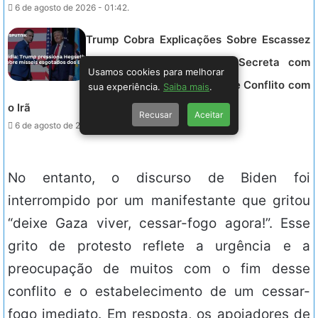
6 de agosto de 2026 - 01:42.
Trump Cobra Explicações Sobre Escassez
de Munições em Reunião Secreta com
Usamos cookies para melhorar
Secretário de Guerra Durante Conflito com
sua experiência.
Saiba mais
.
o Irã
Recusar
Aceitar
6 de agosto de 2026 - 01:42.
No entanto, o discurso de Biden foi
interrompido por um manifestante que gritou
“deixe Gaza viver, cessar-fogo agora!”. Esse
grito de protesto reflete a urgência e a
preocupação de muitos com o fim desse
conflito e o estabelecimento de um cessar-
fogo imediato. Em resposta, os apoiadores de