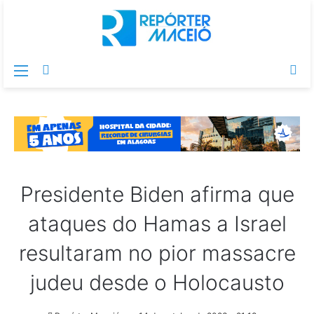
Menu
Switch
Pr
skin
po
Presidente Biden afirma que
ataques do Hamas a Israel
resultaram no pior massacre
judeu desde o Holocausto