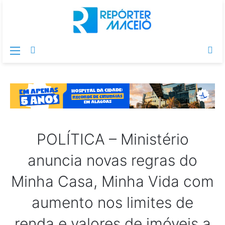
Menu
Switch
Pr
skin
po
POLÍTICA – Ministério
anuncia novas regras do
Minha Casa, Minha Vida com
aumento nos limites de
renda e valores de imóveis a