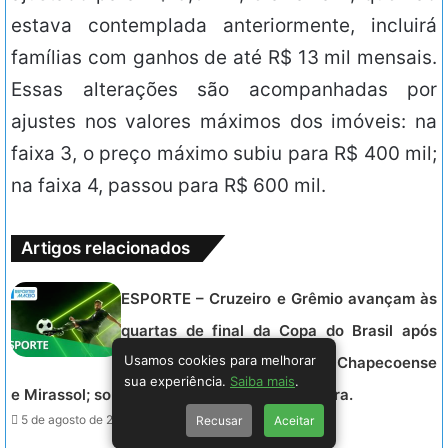
estava contemplada anteriormente, incluirá
famílias com ganhos de até R$ 13 mil mensais.
Essas alterações são acompanhadas por
ajustes nos valores máximos dos imóveis: na
faixa 3, o preço máximo subiu para R$ 400 mil;
na faixa 4, passou para R$ 600 mil.
Artigos relacionados
ESPORTE – Cruzeiro e Grêmio avançam às
quartas de final da Copa do Brasil após
Usamos cookies para melhorar
derrotas convincentes sobre Chapecoense
sua experiência.
Saiba mais
.
e Mirassol; sorteio será na próxima terça-feira.
5 de agosto de 2026 - 21:54.
Recusar
Aceitar