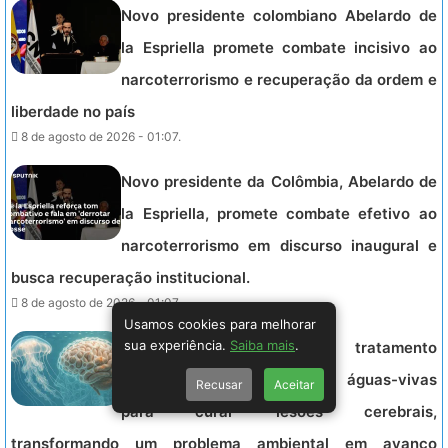
Novo presidente colombiano Abelardo de
la Espriella promete combate incisivo ao
narcoterrorismo e recuperação da ordem e
liberdade no país
8 de agosto de 2026 - 01:07.
Novo presidente da Colômbia, Abelardo de
la Espriella, promete combate efetivo ao
narcoterrorismo em discurso inaugural e
busca recuperação institucional.
8 de agosto de 2026 - 01:07.
Usamos cookies para melhorar
sua experiência.
Saiba mais
.
Cientistas russos criam tratamento
inovador com colágeno de águas-vivas
Recusar
Aceitar
para curar lesões cerebrais,
transformando um problema ambiental em avanço