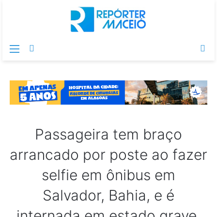
Menu
Switch
Pr
skin
po
Passageira tem braço
arrancado por poste ao fazer
selfie em ônibus em
Salvador, Bahia, e é
internada em estado grave.