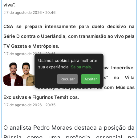
viva”.
7 de agosto de 2026 - 20:46.
CSA se prepara intensamente para duelo decisivo na
Série D contra o Uberlândia, com transmissão ao vivo pela
TV Gazeta e Metrópoles.
7 de agosto de 2026 - 20:46.
Usamos cookies para melhorar
sua experiência.
Saiba mais
.
Kaíque e Felipe Lançam Show Imperdível
com Áudio-Visual “Origens” no Villa
Recusar
Aceitar
Country e Surpreendem Fãs com Músicas
Exclusivas e Figurinos Temáticos.
7 de agosto de 2026 - 20:35.
O analista Pedro Moraes destaca a posição da
Rússia como uma potência essencial no