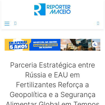
Menu
Switch
Pr
skin
po
Parceria Estratégica entre
Rússia e EAU em
Fertilizantes Reforça a
Geopolítica e a Segurança
Alimentar Global em Tempos